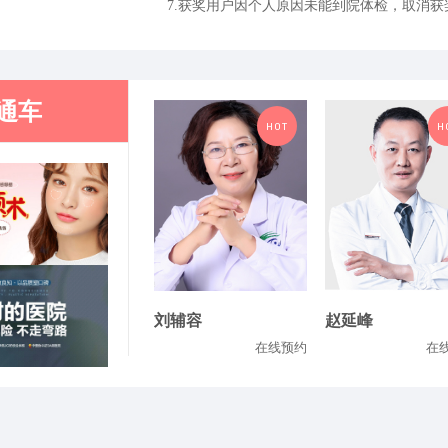
7.获奖用户因个人原因未能到院体检，取消
通车
HOT
H
刘辅容
赵延峰
在线预约
在