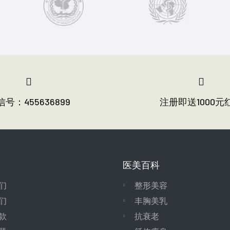
号：455636899
注册即送1000元
医美百科
们
整形美容
们
丰胸美乳
款
抗衰老