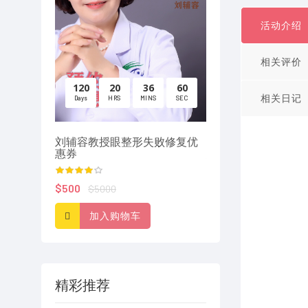
活动介绍
相关评价
120
20
36
60
120
20
36
相关日记
Days
HRS
MINS
SEC
Days
HRS
MINS
刘辅容教授眼整形失败修复优
鼻部整形第一人 谢
惠券
惠
$500
$1000
$5000
$10000
加入购物车
加入购物车
精彩推荐