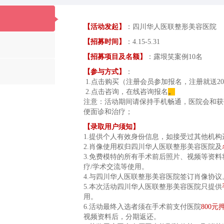
【活动发起】
：四川华人医联整形美容医院
【招募时间】
：4.15-5.31
【招募项目及名额】
：露垠笑案例10名
60
【参与方式】
：
SEC
1.点击购买（注册会员参加报名，注册就送20
2.点击咨询，在线咨询报名
。
常礼亲诊优
注意：活动期间请保持手机畅通，医院会和获
便面诊和治疗；
【录取用户须知】
1.提供个人有效身份信息，如接受过其他
2.肖像使用权归
四川华人医联整形美容医院
及
3.免费模特的所有手术前后照片、视频等资料
疗/学术交流等使用。
4.与
四川华人医联整形美容医院
签订
5.本次活动
四川华人医联整形美容医院
只提供
用。
6.活动最终入选者须在手术前支付医院
800元
视频资料后，分期返还。