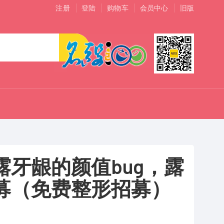
注册
登陆
购物车
会员中心
旧版
露牙龈的颜值bug，露
募（免费整形招募）