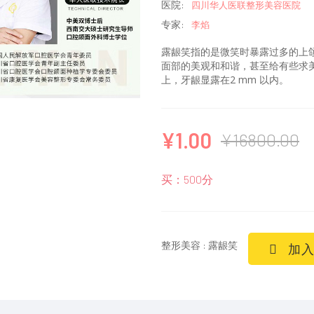
医院:
四川华人医联整形美容医院
专家:
李焰
露龈笑指的是微笑时暴露过多的上颌
面部的美观和和谐，甚至给有些求美
上，牙龈显露在2 mm 以内。
¥1.00
¥16800.00
买：500分
整形美容 : 露龈笑
加入