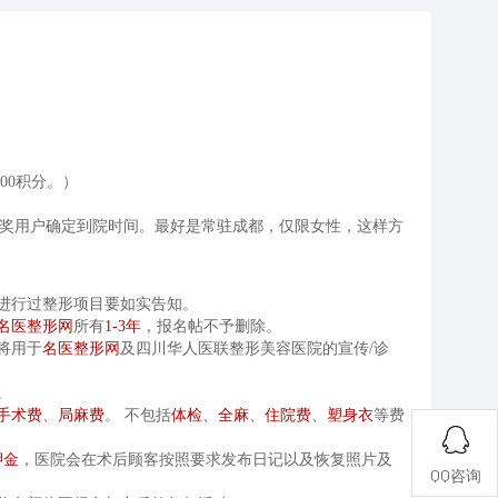
00积分。）
奖用户确定到院时间。最好是常驻成都，仅限女性，这样方
机构进行过整形项目要如实告知。
名医整形网
所有
1-3年
，报名帖不予删除。
将用于
名医整形网
及
四川华人医联整形美容医院
的宣传/诊
肖像协议。
手术费
、
局麻费
。 不包括
体检
、
全麻
、
住院费
、
塑身衣
等费
押金
，医院会在术后顾客按照要求发布日记以及恢复照片及
QQ咨询