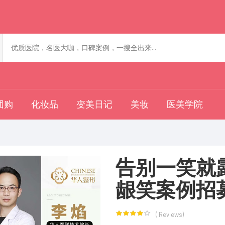
团购
化妆品
变美日记
美妆
医美学院
告别一笑就
龈笑案例招
(
Reviews)