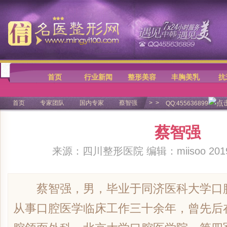
首页
行业新闻
整形美容
丰胸美乳
抗
首页
专家团队
国内专家
蔡智强
>
>
QQ:455636899
蔡智强
来源：
四川整形医院
编辑：miisoo 2019-
蔡智强，男，毕业于同济医科大学口腔
从事口腔医学临床工作三十余年，曾先后