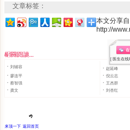
文章标签：
本文分享自
http://www
[ 医生在
刘辅容
赵延峰
廖连平
倪云志
蔡智强
王杰群
龚文
刘杏红
来顶一下
返回首页