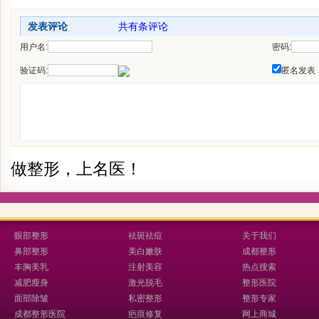
发表评论
共有
条评论
用户名:
密码:
验证码:
匿名发表
做整形，上名医！
眼部整形
祛斑祛痘
关于我们
鼻部整形
美白嫩肤
成都整形
丰胸美乳
注射美容
热点搜索
减肥瘦身
激光脱毛
整形医院
面部除皱
私密整形
整形专家
成都整形医院
疤痕修复
网上商城