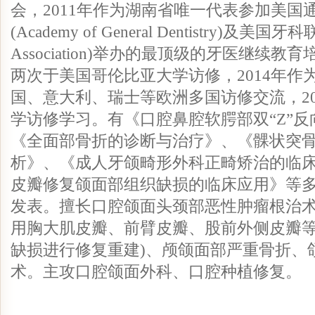
会，2011年作为湖南省唯一代表参加美国
(Academy of General Dentistry)及美国牙科
Association)举办的最顶级的牙医继续教育
两次于美国哥伦比亚大学访修，2014年作
国、意大利、瑞士等欧洲多国访修交流，20
学访修学习。有《口腔鼻腔软腭部双“Z”
《全面部骨折的诊断与治疗》、《髁状突
析》、《成人牙颌畸形外科正畸矫治的临
皮瓣修复颌面部组织缺损的临床应用》等
发表。擅长口腔颌面头颈部恶性肿瘤根治术
用胸大肌皮瓣、前臂皮瓣、股前外侧皮瓣
缺损进行修复重建)、颅颌面部严重骨折、
术。主攻口腔颌面外科、口腔种植修复。